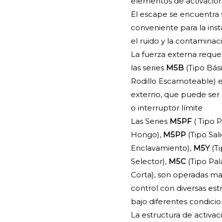
elementos de activació
El escape se encuentra 
conveniente para la inst
el ruido y la contaminac
La fuerza externa reque
las series
M5B
(Tipo Bási
Rodillo Escamoteable) 
externo, que puede ser 
o interruptor límite
Las Series
M5PF
( Tipo P
Hongo),
M5PP
(Tipo Sal
Enclavamiento),
M5Y
(Ti
Selector),
M5C
(Tipo Pal
Corta), son operadas m
control con diversas est
bajo diferentes condici
La estructura de activa