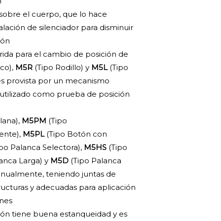
n
sobre el cuerpo, que lo hace
alación de silenciador para disminuir
ión
rida para el cambio de posición de
co),
M5R
(Tipo Rodillo) y
M5L
(Tipo
es provista por un mecanismo
utilizado como prueba de posición
lana),
M5PM
(Tipo
iente),
M5PL
(Tipo Botón con
po Palanca Selectora),
M5HS
(Tipo
anca Larga) y
M5D
(Tipo Palanca
anualmente, teniendo juntas de
ructuras y adecuadas para aplicación
ones
ción tiene buena estanqueidad y es