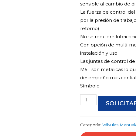
sensible al cambio de d
La fuerza de control del
por la presión de trabaj
retorno)
No se requiere lubricaci
Con opción de multi-mo
instalación y uso
Las juntas de control d
M5L son metálicas lo que 
desempeño mas confiab
Símbolo:
VÁLVULA
SOLICIT
DE
CONTROL
M5
Categoría:
Válvulas Manual
cantidad