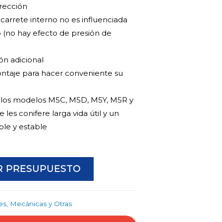
irección
 carrete interno no es influenciada
o (no hay efecto de presión de
ón adicional
ntaje para hacer conveniente su
e los modelos M5C, M5D, M5Y, M5R y
les conifere larga vida útil y un
le y estable
AR PRESUPUESTO
es, Mecánicas y Otras