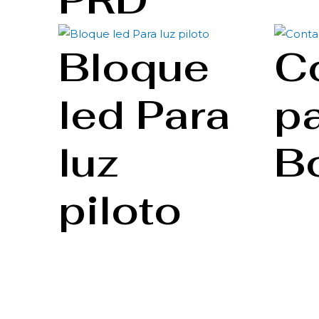
Bloque
C
led Para
p
luz
B
piloto