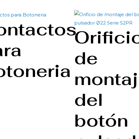
ontactos
Orifici
ara
de
otoneria
montaj
del
botón