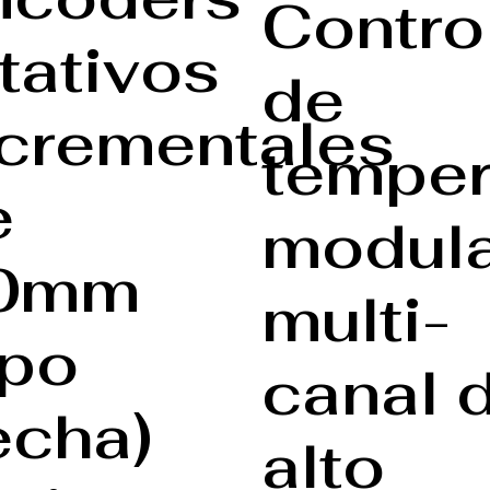
Contro
tativos
de
ncrementales
temper
e
modul
0mm
multi-
ipo
canal 
echa)
alto