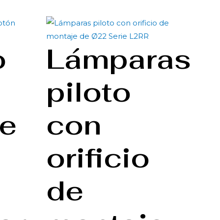
o
Lámparas
piloto
e
con
orificio
de