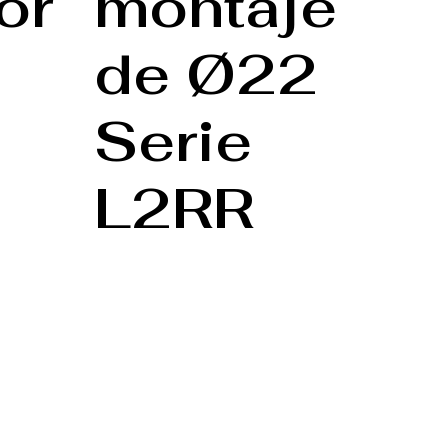
or
montaje
de Ø22
Serie
L2RR