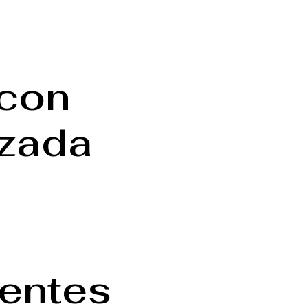
 con
izada
ientes