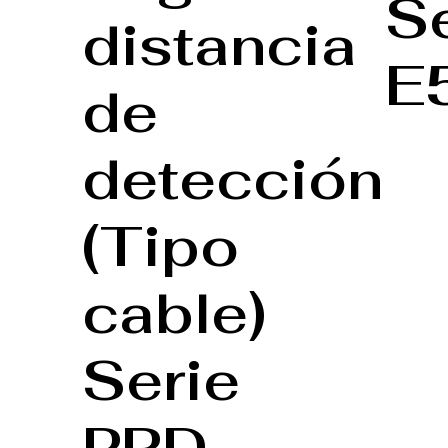
Se
distancia
E
de
detección
(Tipo
cable)
Serie
PRD