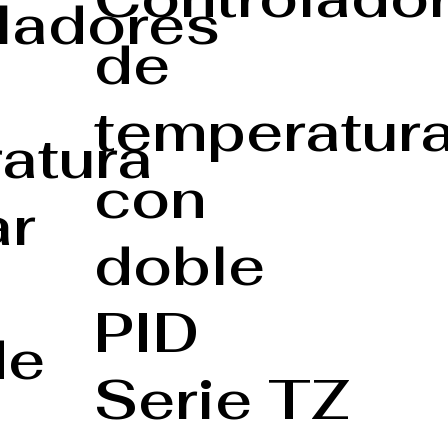
ladores
de
temperatur
atura
con
ar
doble
PID
de
Serie TZ