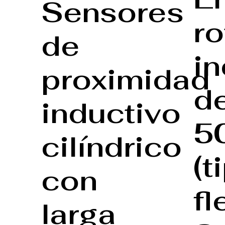
Sensores
ro
de
i
proximidad
d
inductivo
5
cilíndrico
(t
con
fl
larga