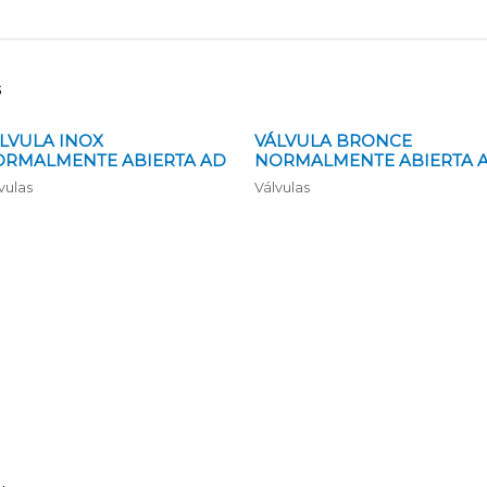
s
LVULA INOX
VÁLVULA BRONCE
RMALMENTE ABIERTA AD
NORMALMENTE ABIERTA 
vulas
Válvulas