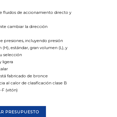
de fluidos de accionamiento directo y
mite cambiar la dirección
e presiones, incluyendo presión
ón (H), estándar, gran volumen (L), y
u selección
 ligera
talar
está fabricado de bronce
ia al calor de clasificación clase B
-F (vitón)
AR PRESUPUESTO