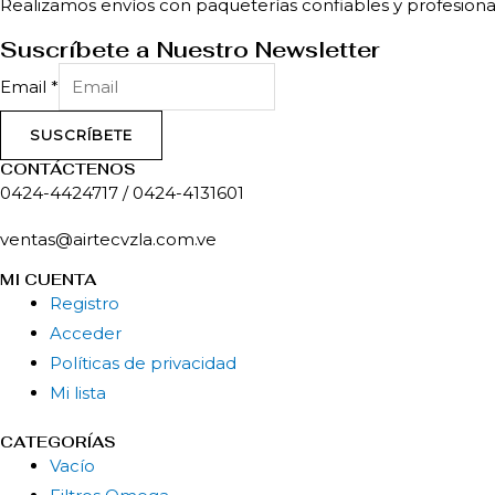
Realizamos envíos con paqueterías confiables y profesiona
Suscríbete a Nuestro Newsletter
Email
*
SUSCRÍBETE
CONTÁCTENOS
0424-4424717 / 0424-4131601
ventas@airtecvzla.com.ve
MI CUENTA
Menú
Registro
Acceder
Políticas de privacidad
Mi lista
CATEGORÍAS
Menú
Vacío