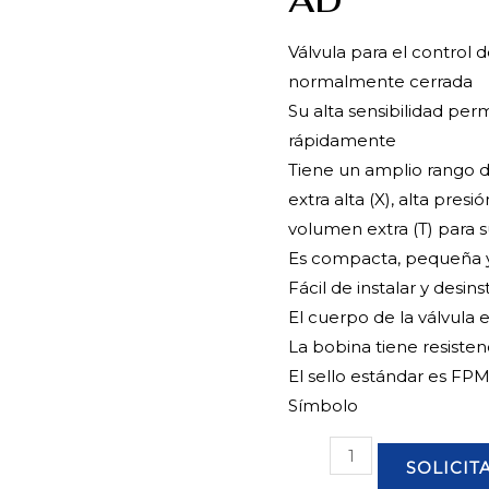
AD
Válvula para el control 
normalmente cerrada
Su alta sensibilidad per
rápidamente
Tiene un amplio rango d
extra alta (X), alta presi
volumen extra (T) para s
Es compacta, pequeña y
Fácil de instalar y desins
El cuerpo de la válvula 
La bobina tiene resistenc
El sello estándar es FPM
Símbolo
VÁLVULA
SOLICIT
BRONCE