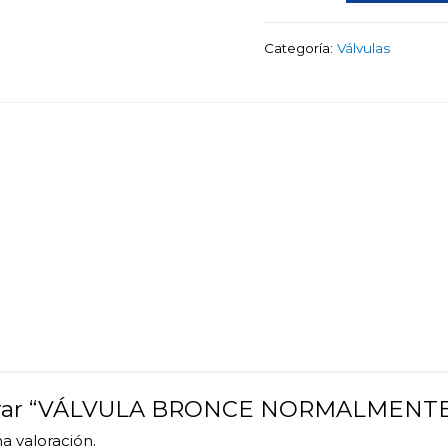
NORMALMENTE
CERRADA
Categoría:
Válvulas
AD
cantidad
valorar “VÁLVULA BRONCE NORMALMEN
a valoración.