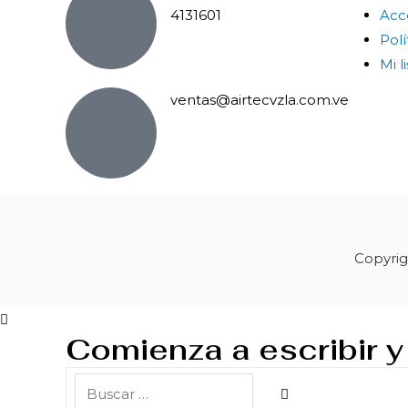
4131601
Acc
Polí
Mi l
ventas@airtecvzla.com.ve
Copyrig
Comienza a escribir y