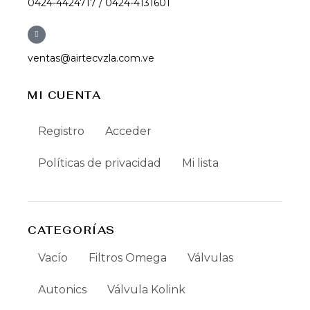
0424-4424717 / 0424-4131601
ventas@airtecvzla.com.ve
MI CUENTA
Registro
Acceder
Políticas de privacidad
Mi lista
CATEGORÍAS
Vacío
Filtros Omega
Válvulas
Autonics
Válvula Kolink