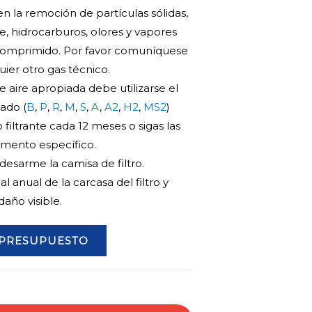
en la remoción de partículas sólidas,
e, hidrocarburos, olores y vapores
 comprimido. Por favor comuníquese
ier otro gas técnico.
de aire apropiada debe utilizarse el
ado (
B
,
P
,
R
,
M
,
S
,
A
,
A2
,
H2
,
MS2
)
iltrante cada 12 meses o sigas las
emento específico.
esarme la camisa de filtro.
 anual de la carcasa del filtro y
año visible.
 PRESUPUESTO