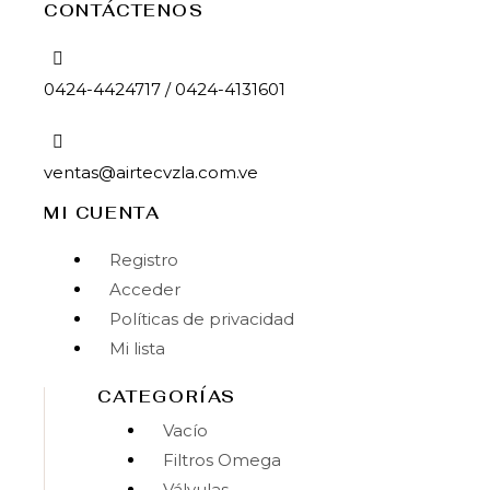
CONTÁCTENOS
0424-4424717 / 0424-4131601
ventas@airtecvzla.com.ve
MI CUENTA
Menú
Registro
Acceder
Políticas de privacidad
Mi lista
CATEGORÍAS
Menú
Vacío
Filtros Omega
Válvulas