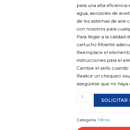
para una alta eficiencia 
agua, aerosoles de aceit
de los sistemas de aire
con nosotros para cualqu
Para llegar a la calidad 
cartucho filtrante adecu
Reemplace el elemento f
instrucciones para el el
Cambie el sello cuando d
Realice un chequeo visual
asegúrese que no haya d
CAMISA
SOLICITAR
DE
ALUMINIO
cantidad
Categoría:
Filtros