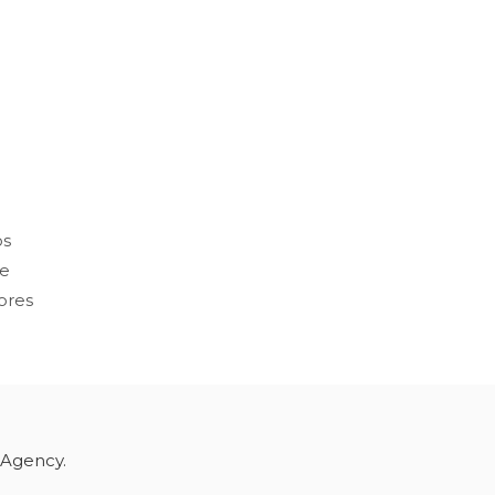
os
re
dores
 Agency.