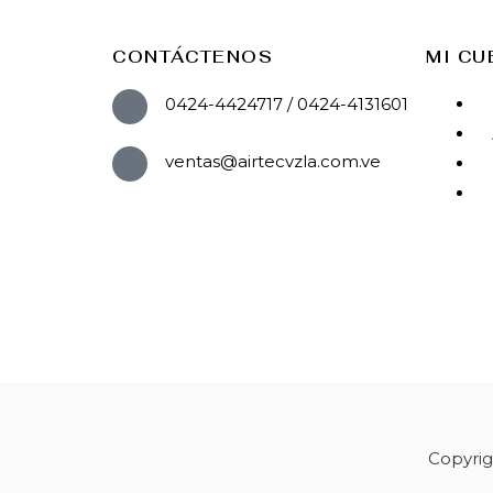
CONTÁCTENOS
MI CU
0424-4424717 / 0424-4131601
ventas@airtecvzla.com.ve
Copyrig